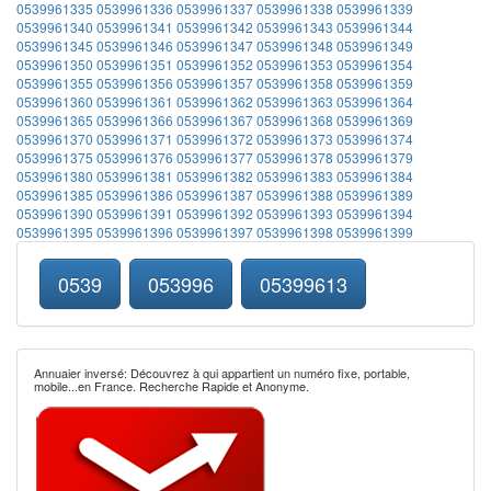
0539961335
0539961336
0539961337
0539961338
0539961339
0539961340
0539961341
0539961342
0539961343
0539961344
0539961345
0539961346
0539961347
0539961348
0539961349
0539961350
0539961351
0539961352
0539961353
0539961354
0539961355
0539961356
0539961357
0539961358
0539961359
0539961360
0539961361
0539961362
0539961363
0539961364
0539961365
0539961366
0539961367
0539961368
0539961369
0539961370
0539961371
0539961372
0539961373
0539961374
0539961375
0539961376
0539961377
0539961378
0539961379
0539961380
0539961381
0539961382
0539961383
0539961384
0539961385
0539961386
0539961387
0539961388
0539961389
0539961390
0539961391
0539961392
0539961393
0539961394
0539961395
0539961396
0539961397
0539961398
0539961399
0539
053996
05399613
Annuaier inversé: Découvrez à qui appartient un numéro fixe, portable,
mobile...en France. Recherche Rapide et Anonyme.