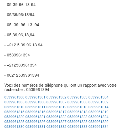
- 05-39-96-13-94
- 05/39/96/13/94
- 05_39_96_13_94
- 05,39,96,13,94
- +212 5 39 96 13 94
- 0539961394
- +212539961394
- 00212539961394
Voici des numéros de téléphone qui ont un rapport avec votre
recherche : 0539961394
0539961300
0539961301
0539961302
0539961303
0539961304
0539961305
0539961306
0539961307
0539961308
0539961309
0539961310
0539961311
0539961312
0539961313
0539961314
0539961315
0539961316
0539961317
0539961318
0539961319
0539961320
0539961321
0539961322
0539961323
0539961324
0539961325
0539961326
0539961327
0539961328
0539961329
0539961330
0539961331
0539961332
0539961333
0539961334