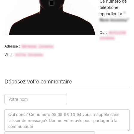
Ce numéro de
téléphone
appartient à
"
Nom inconnu"
Qui :
Activité
inconnu
Adresse :
Adresse inconnu
Ville :
Ville Inconnu
Déposez votre commentaire