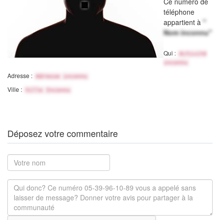
Ce numéro de
téléphone
appartient à
"
Nom inconnu"
Qui :
Activité
inconnu
Adresse :
Adresse inconnu
Ville :
Ville Inconnu
Déposez votre commentaire