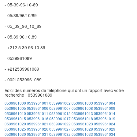
- 05-39-96-10-89
- 05/39/96/10/89
- 05_39_96_10_89
- 05,39,96,10,89
- +212 5 39 96 10 89
- 0539961089
- +212539961089
- 00212539961089
Voici des numéros de téléphone qui ont un rapport avec votre
recherche : 0539961089
0539961000
0539961001
0539961002
0539961003
0539961004
0539961005
0539961006
0539961007
0539961008
0539961009
0539961010
0539961011
0539961012
0539961013
0539961014
0539961015
0539961016
0539961017
0539961018
0539961019
0539961020
0539961021
0539961022
0539961023
0539961024
0539961025
0539961026
0539961027
0539961028
0539961029
0539961030
0539961031
0539961032
0539961033
0539961034