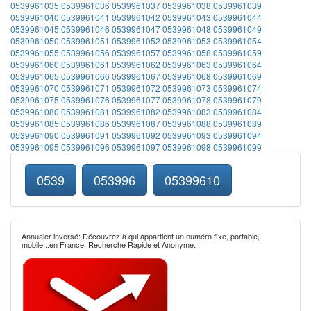
0539961035
0539961036
0539961037
0539961038
0539961039
0539961040
0539961041
0539961042
0539961043
0539961044
0539961045
0539961046
0539961047
0539961048
0539961049
0539961050
0539961051
0539961052
0539961053
0539961054
0539961055
0539961056
0539961057
0539961058
0539961059
0539961060
0539961061
0539961062
0539961063
0539961064
0539961065
0539961066
0539961067
0539961068
0539961069
0539961070
0539961071
0539961072
0539961073
0539961074
0539961075
0539961076
0539961077
0539961078
0539961079
0539961080
0539961081
0539961082
0539961083
0539961084
0539961085
0539961086
0539961087
0539961088
0539961089
0539961090
0539961091
0539961092
0539961093
0539961094
0539961095
0539961096
0539961097
0539961098
0539961099
0539
053996
05399610
Annuaier inversé: Découvrez à qui appartient un numéro fixe, portable,
mobile...en France. Recherche Rapide et Anonyme.