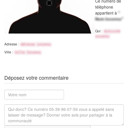
Ce numéro de
téléphone
appartient à
"
Nom inconnu"
Qui :
Activité
inconnu
Adresse :
Adresse inconnu
Ville :
Ville Inconnu
Déposez votre commentaire