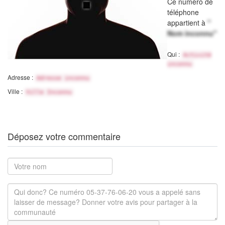
Ce numéro de
téléphone
appartient à
"
Nom inconnu"
Qui :
Activité
inconnu
Adresse :
Adresse inconnu
Ville :
Ville Inconnu
Déposez votre commentaire