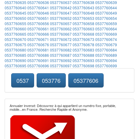
0537760635
0537760636
0537760637
0537760638
0537760639
0537760640
0537760641
0537760642
0537760643
0537760644
0537760645
0537760646
0537760647
0537760648
0537760649
0537760650
0537760651
0537760652
0537760653
0537760654
0537760655
0537760656
0537760657
0537760658
0537760659
0537760660
0537760661
0537760662
0537760663
0537760664
0537760665
0537760666
0537760667
0537760668
0537760669
0537760670
0537760671
0537760672
0537760673
0537760674
0537760675
0537760676
0537760677
0537760678
0537760679
0537760680
0537760681
0537760682
0537760683
0537760684
0537760685
0537760686
0537760687
0537760688
0537760689
0537760690
0537760691
0537760692
0537760693
0537760694
0537760695
0537760696
0537760697
0537760698
0537760699
0537
053776
05377606
Annuaier inversé: Découvrez à qui appartient un numéro fixe, portable,
mobile...en France. Recherche Rapide et Anonyme.