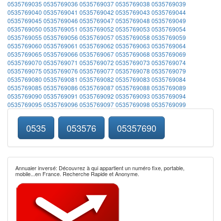
0535769035
0535769036
0535769037
0535769038
0535769039
0535769040
0535769041
0535769042
0535769043
0535769044
0535769045
0535769046
0535769047
0535769048
0535769049
0535769050
0535769051
0535769052
0535769053
0535769054
0535769055
0535769056
0535769057
0535769058
0535769059
0535769060
0535769061
0535769062
0535769063
0535769064
0535769065
0535769066
0535769067
0535769068
0535769069
0535769070
0535769071
0535769072
0535769073
0535769074
0535769075
0535769076
0535769077
0535769078
0535769079
0535769080
0535769081
0535769082
0535769083
0535769084
0535769085
0535769086
0535769087
0535769088
0535769089
0535769090
0535769091
0535769092
0535769093
0535769094
0535769095
0535769096
0535769097
0535769098
0535769099
0535
053576
05357690
Annuaier inversé: Découvrez à qui appartient un numéro fixe, portable,
mobile...en France. Recherche Rapide et Anonyme.