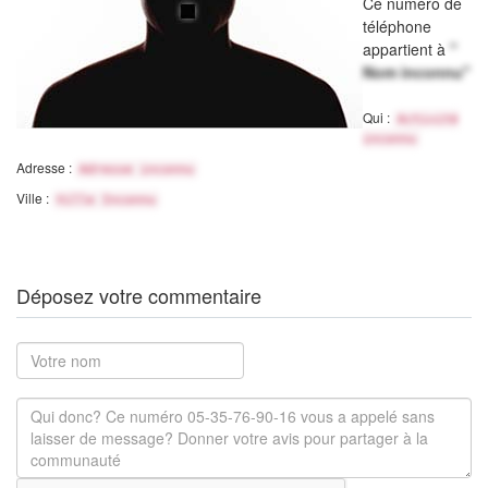
Ce numéro de
téléphone
appartient à
"
Nom inconnu"
Qui :
Activité
inconnu
Adresse :
Adresse inconnu
Ville :
Ville Inconnu
Déposez votre commentaire