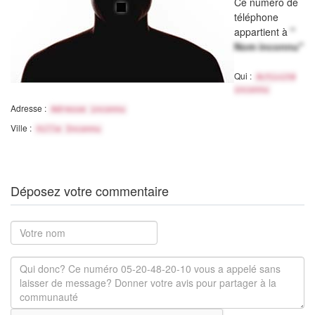
Ce numéro de
téléphone
appartient à
"
Nom inconnu"
Qui :
Activité
inconnu
Adresse :
Adresse inconnu
Ville :
Ville Inconnu
Déposez votre commentaire