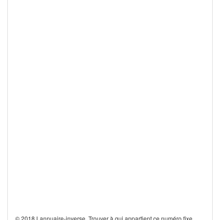
© 2018 Lannuaire-inverse. Trouver à qui appartient ce numéro fixe,