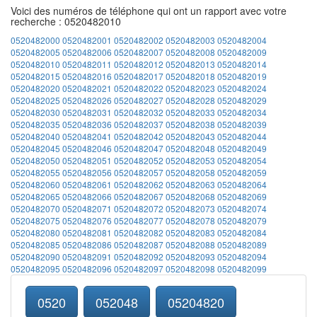
Voici des numéros de téléphone qui ont un rapport avec votre
recherche : 0520482010
0520482000
0520482001
0520482002
0520482003
0520482004
0520482005
0520482006
0520482007
0520482008
0520482009
0520482010
0520482011
0520482012
0520482013
0520482014
0520482015
0520482016
0520482017
0520482018
0520482019
0520482020
0520482021
0520482022
0520482023
0520482024
0520482025
0520482026
0520482027
0520482028
0520482029
0520482030
0520482031
0520482032
0520482033
0520482034
0520482035
0520482036
0520482037
0520482038
0520482039
0520482040
0520482041
0520482042
0520482043
0520482044
0520482045
0520482046
0520482047
0520482048
0520482049
0520482050
0520482051
0520482052
0520482053
0520482054
0520482055
0520482056
0520482057
0520482058
0520482059
0520482060
0520482061
0520482062
0520482063
0520482064
0520482065
0520482066
0520482067
0520482068
0520482069
0520482070
0520482071
0520482072
0520482073
0520482074
0520482075
0520482076
0520482077
0520482078
0520482079
0520482080
0520482081
0520482082
0520482083
0520482084
0520482085
0520482086
0520482087
0520482088
0520482089
0520482090
0520482091
0520482092
0520482093
0520482094
0520482095
0520482096
0520482097
0520482098
0520482099
0520
052048
05204820